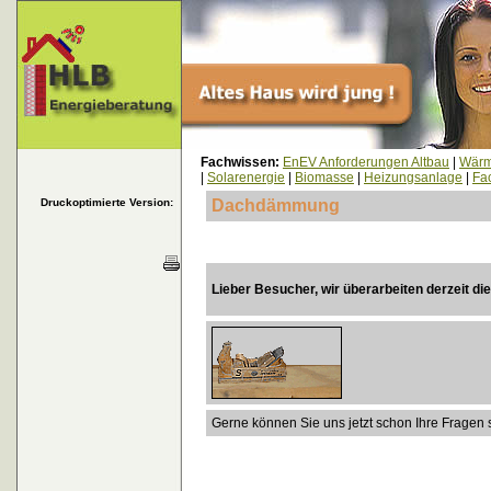
Fachwissen:
EnEV Anforderungen Altbau
|
Wär
|
Solarenergie
|
Biomasse
|
Heizungsanlage
|
Fac
Druckoptimierte Version:
Dachdämmung
Lieber Besucher, wir überarbeiten derzeit di
Gerne können Sie uns jetzt schon Ihre Fragen