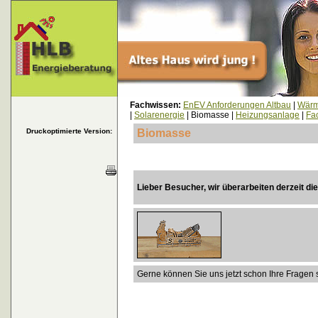
Fachwissen:
EnEV Anforderungen Altbau
|
Wär
|
Solarenergie
| Biomasse |
Heizungsanlage
|
Fac
Druckoptimierte Version:
Biomasse
Lieber Besucher, wir überarbeiten derzeit di
Gerne können Sie uns jetzt schon Ihre Fragen