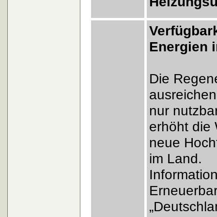
Heizungsu
Verfügbar
Energien 
Die Regene
ausreichen
nur nutzba
erhöht die 
neue Hocht
im Land.
Informati
Erneuerbar
„Deutschla