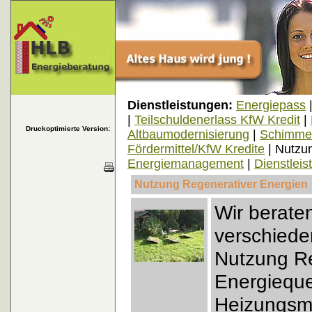
Dienstleistungen:
Energiepass
|
Teilschuldenerlass KfW Kredit
|
Druckoptimierte Version:
Altbaumodernisierung
|
Schimmel
Fördermittel/KfW Kredite
| Nutzu
Energiemanagement
|
Dienstleis
Nutzung Regenerativer Energien
Wir berate
verschiede
Nutzung Re
Energieque
Heizungsmo