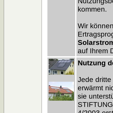
Nutzungsb
kommen.
Wir können
Ertragspro
Solarstrom
auf Ihrem D
Nutzung d
Jede dritte
erwärmt ni
sie unterst
STIFTUNG W
4/2003 ers