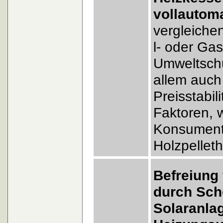
vollautom
vergleiche
l- oder G
Umweltsch
allem auch 
Preisstabil
Faktoren, 
Konsumente
Holzpellet
Befreiun
durch Sch
Solaranla