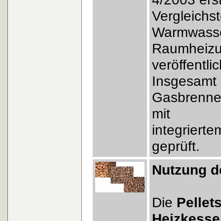
Vergleichst
Warmwass
Raumheizu
veröffentlic
Insgesamt 
Gasbrenner
mit
integriert
geprüft.
Nutzung d
Die
Pellet
Heizkesse