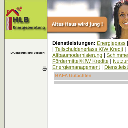
Dienstleistungen:
Energiepass
|
Teilschuldenerlass KfW Kredit
|
Druckoptimierte Version:
Altbaumodernisierung
|
Schimmel
Fördermittel/KfW Kredite
|
Nutzun
Energiemanagement
|
Dienstleis
BAFA Gutachten